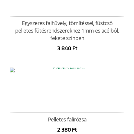
Egyszeres falhüvely, tömítéssel, füstcső
pelletes fűtésrendszerekhez 1mm-es acélból,
fekete színben
3 840
Ft
Pelletes falirózsa
2 380
Ft