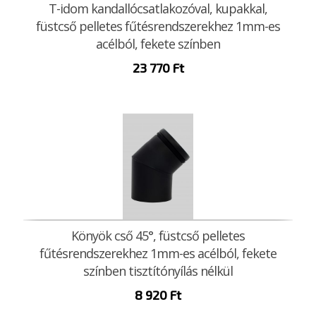
T-idom kandallócsatlakozóval, kupakkal,
füstcső pelletes fűtésrendszerekhez 1mm-es
acélból, fekete színben
23 770
Ft
Könyök cső 45°, füstcső pelletes
fűtésrendszerekhez 1mm-es acélból, fekete
színben tisztítónyílás nélkül
8 920
Ft