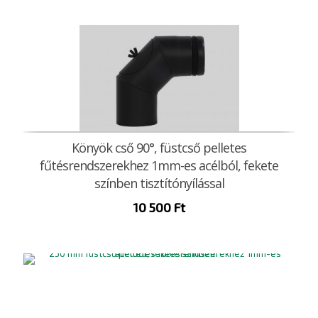
Könyök cső 90°, füstcső pelletes
fűtésrendszerekhez 1mm-es acélból, fekete
színben tisztítónyílással
10 500
Ft