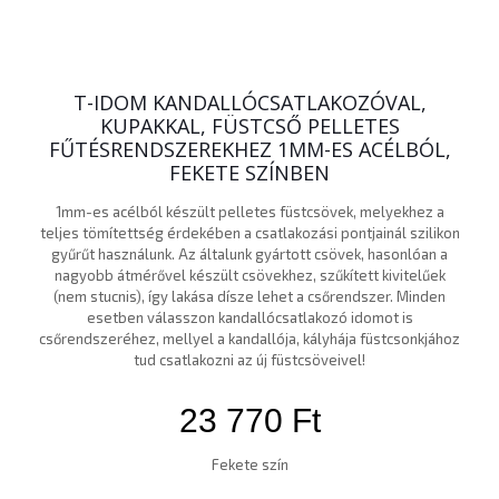
T-IDOM KANDALLÓCSATLAKOZÓVAL,
KUPAKKAL, FÜSTCSŐ PELLETES
FŰTÉSRENDSZEREKHEZ 1MM-ES ACÉLBÓL,
FEKETE SZÍNBEN
1mm-es acélból készült pelletes füstcsövek, melyekhez a
teljes tömítettség érdekében a csatlakozási pontjainál szilikon
gyűrűt használunk. Az általunk gyártott csövek, hasonlóan a
nagyobb átmérővel készült csövekhez, szűkített kivitelűek
(nem stucnis), így lakása dísze lehet a csőrendszer. Minden
esetben válasszon kandallócsatlakozó idomot is
csőrendszeréhez, mellyel a kandallója, kályhája füstcsonkjához
tud csatlakozni az új füstcsöveivel!
23 770
Ft
Fekete szín