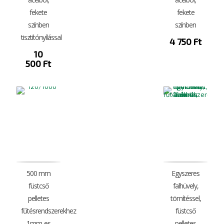
fekete
fekete
színben
színben
tisztítónyílással
4 750
Ft
10
500
Ft
500 mm
Egyszeres
füstcső
falhüvely,
pelletes
tömítéssel,
fűtésrendszerekhez
füstcső
1mm-es
pelletes