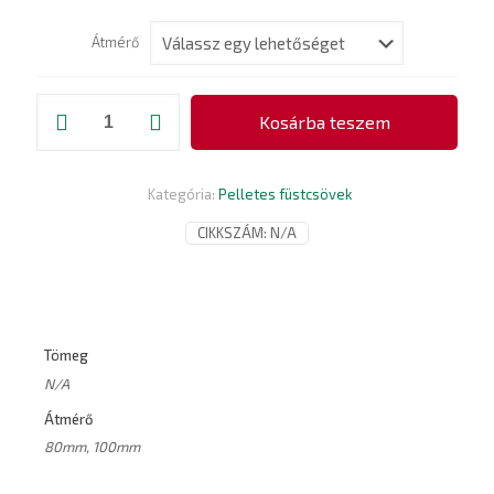
Átmérő
T-
Kosárba teszem
idom
kandallócsatlakozóval,
kupakkal,
füstcső
Kategória:
Pelletes füstcsövek
pelletes
fűtésrendszerekhez
CIKKSZÁM:
N/A
1mm-
es
acélból,
fekete
színben
mennyiség
Tömeg
N/A
Átmérő
80mm, 100mm