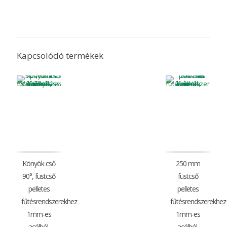
Kapcsolódó termékek
Könyök cső
250 mm
90°, füstcső
füstcső
pelletes
pelletes
fűtésrendszerekhez
fűtésrendszerekhez
1mm-es
1mm-es
acélból,
acélból,