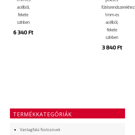
acélból,
fűtésrendszerekhez
fekete
1mm-es
színben
acélból,
fekete
6 340
Ft
színben
3 840
Ft
TERMÉKKATEGÓRIÁK
Vastagfalú füstcsövek