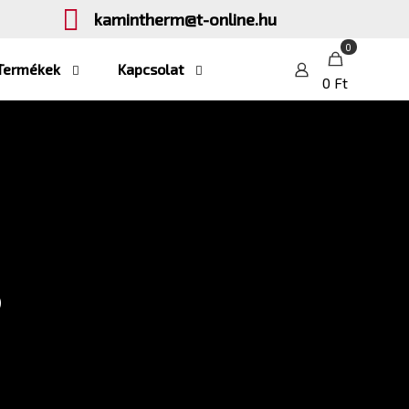
kamintherm@t-online.hu
0
Termékek
Kapcsolat
0 Ft
ó