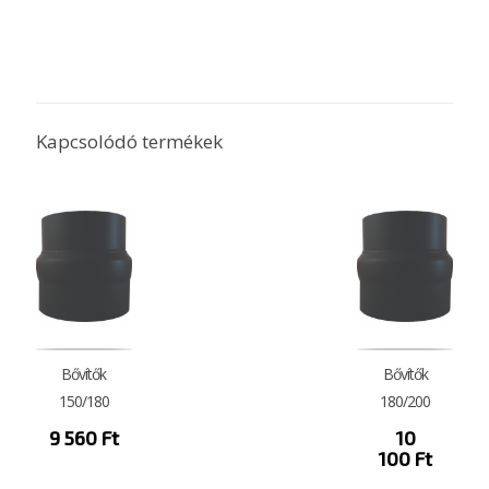
Anyagvastagság: 2 mm
NR. 1415-CPR-45-(C-66/2014)
EN 1856-2-T600-N1-D-Vm-L99200-G500 M (DD13)
Kapcsolódó termékek
Bővítők
Bővítők
150/180
180/200
9 560
Ft
10
100
Ft