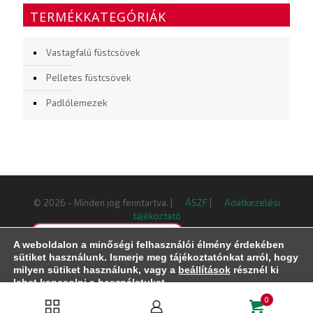
TERMÉKKATEGÓRIÁK
Vastagfalú füstcsövek
Pelletes füstcsövek
Padlólemezek
© 2026 - Minden jog fenntartva. |
ÁSZF
|
Adatkezelési
tájékoztató
Elállás a szerződéstől
A weboldalon a minőségi felhasználói élmény érdekében
sütiket használunk. Ismerje meg tájékoztatónkat arról, hogy
milyen sütiket használunk, vagy a
beállítások
résznél ki
lehet kapcsolni a használatukat.
0
Elfogad