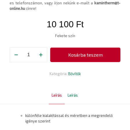
es telefonszámon, vagy írjon nekünk e-mailt a
kamintherm@t-
online.hu
címre!
10 100
Ft
Fekete szín
Bővítő
Kosárba teszem
150/200
mennyiség
Kategória:
Bővítők
Leírás
Leírás
különféle kialakítással és méretben a megrendelő
igénye szerint